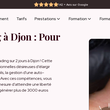
142 + Avis sur Google
anent
Tarifs
Prestations
Formation
Forma
à Djon : Pour
ng sur 2 jours à Dijon ! Cette
onnelles désireuses d’élargir
ls, la gestion d'une auto-
b. Avec ces compétences, vous
esure d'atteindre une liberté
 générer plus de 3000 euros