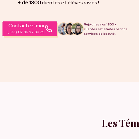
+ de 1800
clientes et élèves ravies !
Rejoignez nos
1800 +
Contactez-moi
clientes satisfaites par nos
(+33) 07 86 97 80 29
services de beauté.
Les Tém